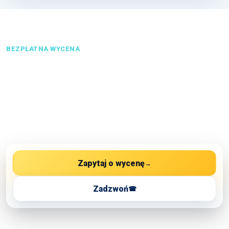
BEZPŁATNA WYCENA
Opisz, co chcesz wyczyścić.
Wrócimy z konkretną
odpowiedzią.
Najczęściej wystarczą zdjęcia i krótki opis.
Zapytaj o wycenę
Zadzwoń